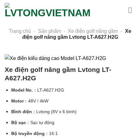
Skip
to
content
Trang chủ
-
Sản phẩm
-
Xe điện golf nâng gầm
-
Xe
điện golf nâng gầm Lvtong LT-A627.H2G
Xe điện golf nâng gầm Lvtong LT-
A627.H2G
Model No.
：LT-A627.H2G
Motor
：48V / 4kW
Bình điện
：Lvtong (8V x 6 bình)
Bộ sạc
：Sạc tự động
Bộ truyền động
：16:1