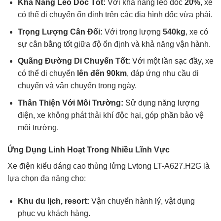
Khả Năng Leo Dốc Tốt:
Với khả năng leo dốc
20%
, xe
có thể di chuyển ổn định trên các địa hình dốc vừa phải.
Trọng Lượng Cân Đối:
Với trọng lượng
540kg
, xe có
sự cân bằng tốt giữa độ ổn định và khả năng vận hành.
Quãng Đường Di Chuyển Tốt:
Với một lần sạc đầy, xe
có thể di chuyển
lên đến 90km
, đáp ứng nhu cầu di
chuyển và vận chuyển trong ngày.
Thân Thiện Với Môi Trường:
Sử dụng năng lượng
điện, xe không phát thải khí độc hại, góp phần bảo vệ
môi trường.
Ứng Dụng Linh Hoạt Trong Nhiều Lĩnh Vực
Xe điện kiểu dáng cao thùng lửng Lvtong LT-A627.H2G là
lựa chọn đa năng cho:
Khu du lịch, resort:
Vận chuyển hành lý, vật dụng
phục vụ khách hàng.