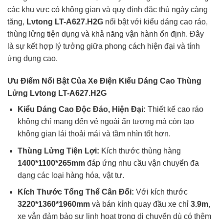
các khu vực có không gian và quy định đặc thù ngày càng
tăng,
Lvtong LT-A627.H2G
nổi bật với kiểu dáng cao ráo,
thùng lửng tiện dụng và khả năng vận hành ổn định. Đây
là sự kết hợp lý tưởng giữa phong cách hiện đại và tính
ứng dụng cao.
Ưu Điểm Nổi Bật Của Xe Điện Kiểu Dáng Cao Thùng
Lửng Lvtong LT-A627.H2G
Kiểu Dáng Cao Độc Đáo, Hiện Đại:
Thiết kế cao ráo
không chỉ mang đến vẻ ngoài ấn tượng mà còn tạo
không gian lái thoải mái và tầm nhìn tốt hơn.
Thùng Lửng Tiện Lợi:
Kích thước thùng hàng
1400*1100*265mm
đáp ứng nhu cầu vận chuyển đa
dạng các loại hàng hóa, vật tư.
Kích Thước Tổng Thể Cân Đối:
Với kích thước
3220*1360*1960mm
và bán kính quay đầu xe chỉ
3.9m
,
xe vẫn đảm bảo sự linh hoạt trong di chuyển dù có thêm