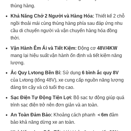
thùng hàng.
Khả Năng Chở 2 Người và Hàng Hóa:
Thiết kế 2 chỗ
ngồi thoải mái cùng thùng hàng phía sau đáp ứng nhu
cầu di chuyển người và vận chuyển hàng hóa đồng
thời.
Vận Hành Êm Ái và Tiết Kiệm:
Động cơ
48V/4KW
mang lại hiệu suất vận hành ổn định và tiết kiệm năng
lượng.
Ắc Quy Lvtong Bền Bỉ:
Sử dụng
6 bình ắc quy 8V
của Lvtong (tổng 48V), xe cung cấp nguồn năng lượng
đáng tin cậy và có tuổi thọ cao.
Sạc Điện Tự Động Tiện Lợi:
Bộ sạc tự động giúp quá
trình sạc điện trở nên đơn giản và an toàn.
An Toàn Đảm Bảo:
Khoảng cách phanh
＜6m
đảm
bảo khả năng dừng xe an toàn.