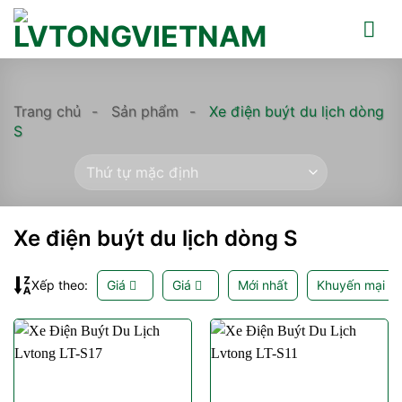
Skip
to
content
Trang chủ
-
Sản phẩm
-
Xe điện buýt du lịch dòng
S
Xe điện buýt du lịch dòng S
Xếp theo:
Giá
Giá
Mới nhất
Khuyến mại